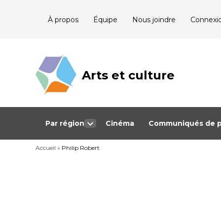
Skip
À propos
Équipe
Nous joindre
Connexi
to
content
Arts et culture
Journalisme
bénévole qui
couvre les
événements
culturels au
Québec
Par région
Cinéma
Communiqués de p
Open
dropdown
Accueil
»
Philip Robert
menu