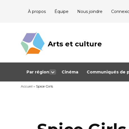
Skip
À propos
Équipe
Nous joindre
Connexi
to
content
Arts et culture
Journalisme
bénévole qui
couvre les
événements
culturels au
Québec
Par région
Cinéma
Communiqués de p
Open
dropdown
Accueil
»
Spice Girls
menu