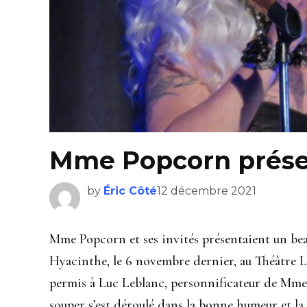
Mme Popcorn présen
by
Éric Côté
12 décembre 2021
Mme Popcorn et ses invités présentaient un bea
Hyacinthe, le 6 novembre dernier, au Théâtre L
permis à Luc Leblanc, personnificateur de Mme P
souper s’est déroulé dans la bonne humeur et la