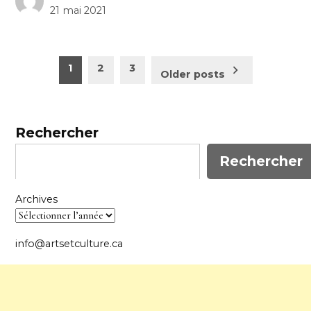
21 mai 2021
Pagination
1
2
3
Older posts
des
publications
Rechercher
Rechercher
Archives
info@artsetculture.ca