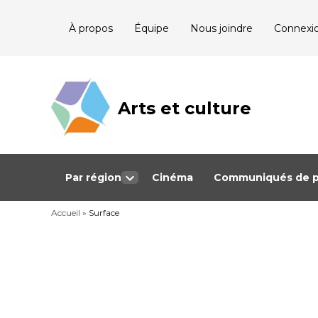
Skip
À propos
Équipe
Nous joindre
Connexi
to
content
Arts et culture
Journalisme
bénévole qui
couvre les
événements
culturels au
Québec
Par région
Cinéma
Communiqués de p
Open
dropdown
Accueil
»
Surface
menu