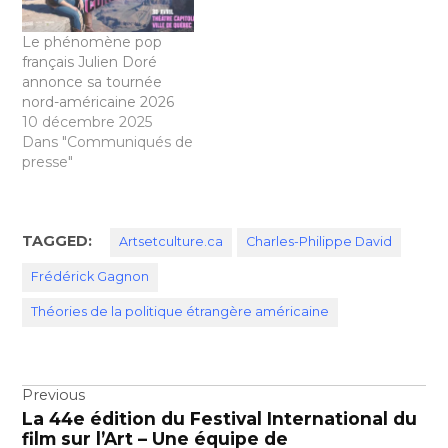
Le phénomène pop
français Julien Doré
annonce sa tournée
nord-américaine 2026
10 décembre 2025
Dans "Communiqués de
presse"
TAGGED:
Artsetculture.ca
Charles-Philippe David
Frédérick Gagnon
Théories de la politique étrangère américaine
Navigation
Previous
La 44e édition du Festival International du
de
film sur l’Art – Une équipe de