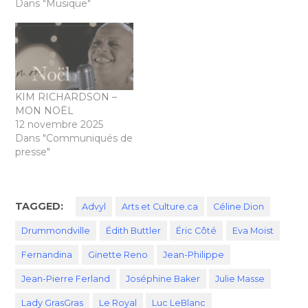
Dans "Musique"
KIM RICHARDSON –
MON NOËL
12 novembre 2025
Dans "Communiqués de
presse"
TAGGED:
Advyl
Arts et Culture.ca
Céline Dion
Drummondville
Édith Buttler
Éric Côté
Eva Moist
Fernandina
Ginette Reno
Jean-Philippe
Jean-Pierre Ferland
Joséphine Baker
Julie Masse
Lady GrasGras
Le Royal
Luc LeBlanc