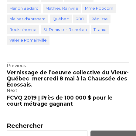
Manon Bédard
Mathieu Rainville
Mme Popcorn
plaines d'Abraham
Québec
RBO
Réglisse
Rock’n’nonne
St-Denis-sur-Richelieu
Titanic
Valérie Pomainville
Navigation
Previous
Vernissage de l’oeuvre collective du Vieux-
de
Québec mercredi 8 mai à la Chaussée des
l’article
Écossais.
Next
FCVQ 2019 | Près de 100 000 $ pour le
court métrage gagnant
Rechercher