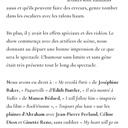
aussi et qu’ils peuvent faire des erreurs, genre tomber
dans les escaliers avec les talons hauts.
En plus, il y avait les effets spéciaux et des vidéos. Le
show commença avec des artifices de scène, nous
donnant au départ une bonne impression de ce que
sera le spectacle. L’humour sans limite et sans gêne
était très présente tout le long du spectacle.
Nous avons eu droit à : «
Me revoilà Paris
» de
Joséphine
Baker
, «
Paquetville
» d’
Édith Buttler
, «
Il m’a montré à
Yodler
» de
Manon Bédard
, «
I will follow him
» inspirée
du film «
Rock’n’nonne
», «
Toujours plus haut
» sur les
plaines d’Abraham
avec
Jean-Pierre Ferland
,
Céline
Dion
et
Ginette Reno
, sans oublier «
My heart will go on