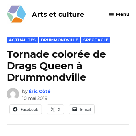
Skip
to
Arts et culture
Menu
content
POSTED
ACTUALITÉS
DRUMMONDVILLE
SPECTACLE
IN
Tornade colorée de
Drags Queen à
Drummondville
by
Éric Côté
10 mai 2019
Facebook
X
E-mail