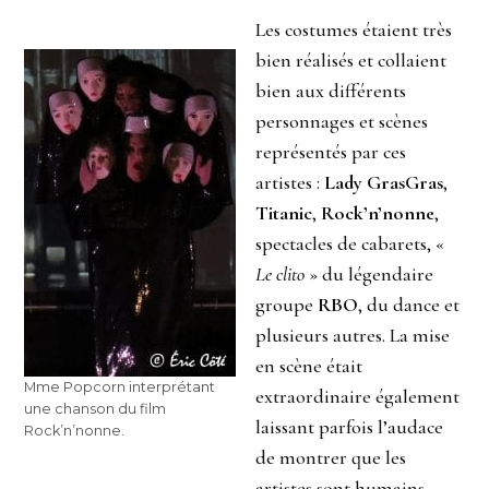
Les costumes étaient très
bien réalisés et collaient
bien aux différents
personnages et scènes
représentés par ces
artistes :
Lady GrasGras
,
Titanic
,
Rock’n’nonne
,
spectacles de cabarets, «
Le clito
» du légendaire
groupe
RBO
, du dance et
plusieurs autres. La mise
en scène était
Mme Popcorn interprétant
extraordinaire également
une chanson du film
laissant parfois l’audace
Rock’n’nonne.
de montrer que les
artistes sont humains