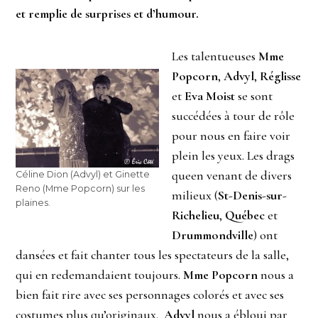
et remplie de surprises et d’humour.
Les talentueuses
Mme
Popcorn
,
Advyl
,
Réglisse
et
Eva Moist
se sont
succédées à tour de rôle
pour nous en faire voir
plein les yeux. Les drags
queen venant de divers
Céline Dion (Advyl) et Ginette
Reno (Mme Popcorn) sur les
milieux (
St-Denis-sur-
plaines.
Richelieu
,
Québec
et
Drummondville
) ont
dansées et fait chanter tous les spectateurs de la salle,
qui en redemandaient toujours.
Mme Popcorn
nous a
bien fait rire avec ses personnages colorés et avec ses
costumes plus qu’originaux.
Advyl
nous a ébloui par