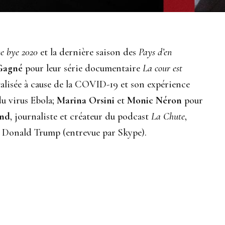
e bye 2020
et la dernière saison des
Pays d’en
Gagné
pour leur série documentaire
La cour est
italisée à cause de la COVID-19 et son expérience
du virus Ebola;
Marina Orsini
et
Monic Néron
pour
ond
, journaliste et créateur du podcast
La Chute
,
e Donald Trump (entrevue par Skype).