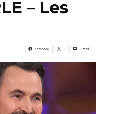
E – Les
Facebook
X
E-mail