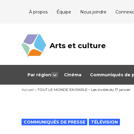
Skip
À propos
Équipe
Nous joindre
Connexi
to
content
Arts et culture
Journalisme
bénévole qui
couvre les
événements
culturels au
Québec
Par région
Cinéma
Communiqués de p
Open
dropdown
Accueil
»
TOUT LE MONDE EN PARLE – Les invités du 17 janvier
menu
POSTED
COMMUNIQUÉS DE PRESSE
TÉLÉVISION
IN