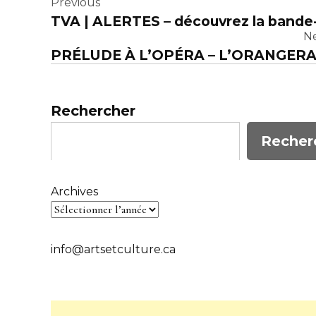
Navigation
Previous
TVA | ALERTES – découvrez la bande
de
N
PRÉLUDE À L’OPÉRA – L’ORANGERA
l’article
Rechercher
Recher
Archives
info@artsetculture.ca