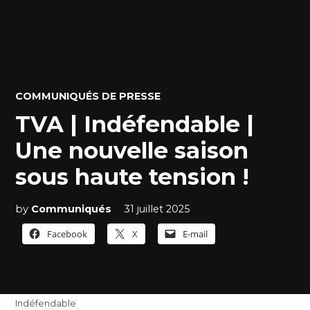
POSTED
COMMUNIQUÉS DE PRESSE
IN
TVA | Indéfendable |
Une nouvelle saison
sous haute tension !
by
Communiqués
31 juillet 2025
Facebook
X
E-mail
Indéfendable