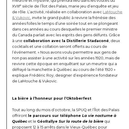
meurtre et mystère, qui prendra lieu dans les voûtes du
e
XVIII
siècle de l’Îlot des Palais, marie jeu d’enquête et jeu
de rôle. L’activité, réalisée en collaboration avec
LaMouche
& Vukovic
, invite le grand public à revivre la frénésie des
années folles le temps d’une soirée tout en se plongeant
dans ces années au cours desquelles le premier ministre
du Canada parlait avec les esprits des gens défunts. Grâce
à une
collaboration avec la Distillerie Stadaconé
, deux
cocktails et une collation seront offerts au cours de
l’événement. « Nous avons voulu permettre aux gens de
non pas assister à une activité sur les années 1920, mais de
revivre cette époque en enquêtant sur un meurtre qui a
défrayé la manchette à Québec au cours de l’été 1920 »
explique Frédéric Roy, designer d’expérience fondateur
de LaMouche & Vukovic.
La bière à l’honneur pour l’Oktoberfest
Tout au long du mois d’octobre, la SPUQ et l’Îlot des Palais
offriront
le parcours sur téléphone
La vie nocturne à
Québec
et le
GéoRallye
Sur la route de la bière
qui
proposent 12 à 15 arrêts dans le Vieux-Québec pour