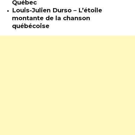
Québec
Louis-Julien Durso – L’étoile
montante de la chanson
québécoise