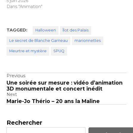
5 juin 2026
Dans "Animation"
TAGGED:
Halloween
Îlot des Palais
Le secret de Blanche Garneau
marionnettes
Meurtre et mystère
SPUQ
Navigation
Previous
Une soirée sur mesure : vidéo d’animation
de
3D monumentale et concert inédit
l’article
Next
Marie-Jo Thério – 20 ans la Maline
Rechercher