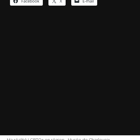
Facebook
X
E-mail
Ma réalité LGBTQ+ en région - Musée de Charlevoix