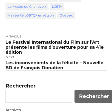
Le Musée de Charlevoix
LGBT+
Ma réalité LGBTQ+ en région
Québec
Navigation
Previous
Le Festival International du Film sur l’Art
de
présente les films d’ouverture pour sa 41e
l’article
édition
Next
Les inconvénients de la félicité – Nouvelle
BD de François Donatien
Rechercher
Rechercher
Archives