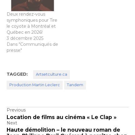
Deux rendez-vous
symphoniques pour Tire
le coyote à Montréal et
Québec en 2026!
3 décembre 2025
Dans "Communiqués de
presse"
TAGGED:
Artsetculture.ca
Production Martin Leclerc
Tandem
Navigation
Previous
Location de films au cinéma « Le Clap »
de
Next
l’article
Haute démolition – le nouveau roman de