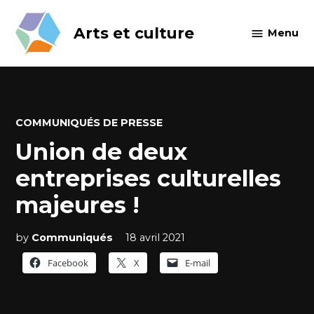
Skip
to
Arts et culture
Menu
content
POSTED
COMMUNIQUÉS DE PRESSE
IN
Union de deux
entreprises culturelles
majeures !
by
Communiqués
18 avril 2021
Facebook
X
E-mail