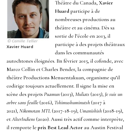
Théâtre du Canada,
Xavier
Huard
participe à de
nombreuses productions au
théâtre et au cinéma. Dès sa
sortie de l’école en 2013, il
participe à des projets théâtraux
Xavier Huard
dans les communautés
autochtones éloignées. En février 2015, il cofonde, avec
Marco Collin et Charles Bender, la compagnie de
théâtre Productions Menuentakuan, organisme qu’il
codirige toujours actuellement. Il signe la mise en
scène des projets
Puamun
(2013),
Muliats
(2015),
Je suis un
arbre sans feuille
(2016),
Tshimushuminutsh
(2017 à
2021),
Nikomotan MTL
(2017-18-19),
Umanishish
(2018-19),
et
AlterIndiens
(2020). Aussi très actif comme interprète,
il remporte le
prix Best Lead Actor
au Austin Festival