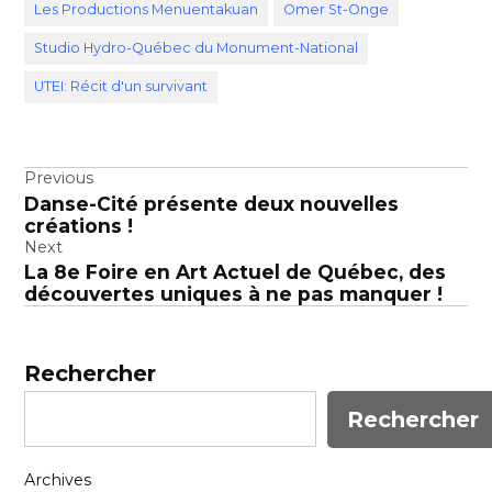
Les Productions Menuentakuan
Omer St-Onge
Studio Hydro-Québec du Monument-National
UTEI: Récit d'un survivant
Navigation
Previous
Danse-Cité présente deux nouvelles
de
créations !
l’article
Next
La 8e Foire en Art Actuel de Québec, des
découvertes uniques à ne pas manquer !
Rechercher
Rechercher
Archives