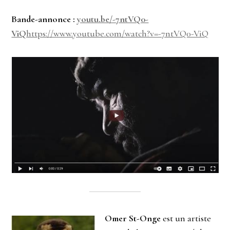
Bande-annonce :
youtu.be/-7ntVQ0-
ViQ
https://www.youtube.com/watch?v=-7ntVQ0-ViQ
Omer St-Onge
est un artiste