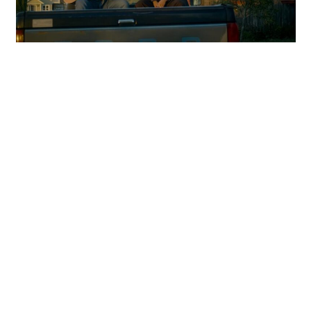
William Cloutier dévoile le vidéoclip de son duo avec Zach
Chico
Sur une musique country dansante, évoquant le
souvenir heureux de la naissance d’un amour,
Où on
dansait autrefois
s’est rapidement imposée comme un
incontournable des spectacles de
William
, tant en
festival qu’en salle, suscitant chaque fois un
enthousiasme communicatif. Ainsi, le tout nouveau
clip, réalisé par
Élise Lussier
, met en
scène
William
et
Zach
dans un bar où règne une
atmosphère de bonheur contagieux et de défoulement