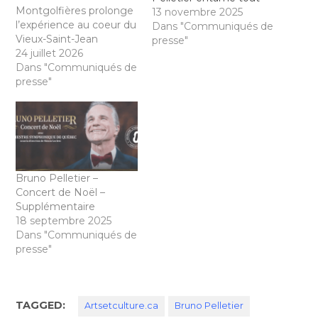
Montgolfières prolonge
juste les représentations
13 novembre 2025
l’expérience au coeur du
de son nouveau
Dans "Communiqués de
Vieux-Saint-Jean
spectacle, 3 & Moi, Zinc
presse"
24 juillet 2026
Productions se réjouit
Dans "Communiqués de
d'annoncer que
presse"
l'interprète sera de
passage à la Salle
Albert-Rousseau le
samedi 25 avril 2026.
Pensé comme un…
Bruno Pelletier –
Concert de Noël –
Supplémentaire
18 septembre 2025
Dans "Communiqués de
presse"
TAGGED:
Artsetculture.ca
Bruno Pelletier