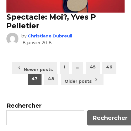
Spectacle: Moi?, Yves P
Pelletier
by
Christiane Dubreuil
18 janvier 2018
Pagination
1
…
45
46
Newer posts
des
47
48
Older posts
publications
Rechercher
Rechercher