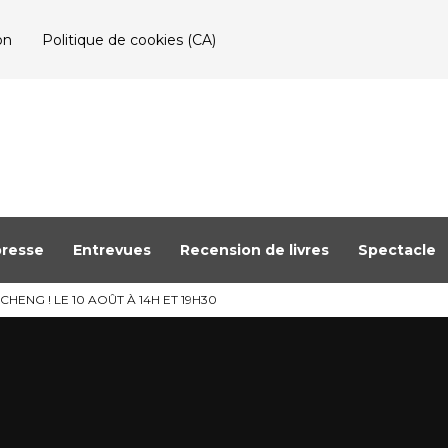
on
Politique de cookies (CA)
resse
Entrevues
Recension de livres
Spectacle
HENG ! LE 10 AOÛT À 14H ET 19H30