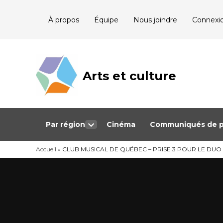
Skip
À propos
Équipe
Nous joindre
Connexi
to
content
Arts et culture
Journalisme
bénévole qui
couvre les
événements
culturels au
Québec
Par région
Cinéma
Communiqués de p
Open
dropdown
Accueil
»
CLUB MUSICAL DE QUÉBEC – PRISE 3 POUR LE DUO C
menu