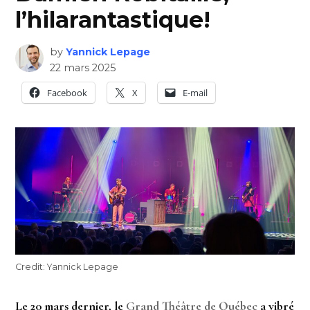
l’hilarantastique!
by
Yannick Lepage
22 mars 2025
Facebook
X
E-mail
Credit:
Yannick Lepage
Le 20 mars dernier, le
Grand Théâtre de Québec
a vibré