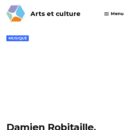
Skip
to
Arts et culture
Menu
content
POSTED
MUSIQUE
IN
Damien Robitaille,