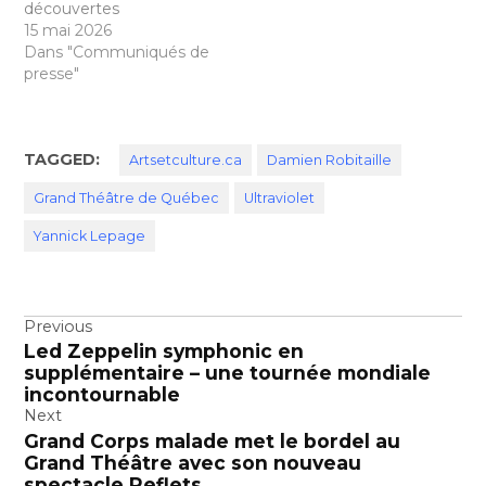
découvertes
15 mai 2026
Dans "Communiqués de
presse"
TAGGED:
Artsetculture.ca
Damien Robitaille
Grand Théâtre de Québec
Ultraviolet
Yannick Lepage
Navigation
Previous
Led Zeppelin symphonic en
de
supplémentaire – une tournée mondiale
l’article
incontournable
Next
Grand Corps malade met le bordel au
Grand Théâtre avec son nouveau
spectacle Reflets