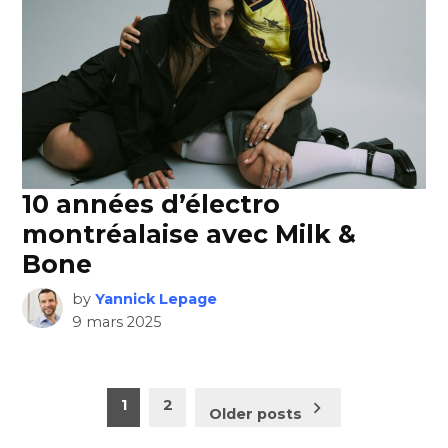
10 années d’électro
montréalaise avec Milk &
Bone
by
Yannick Lepage
9 mars 2025
Pagination
1
2
Older posts
des