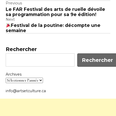
Navigation
Previous
Le FAR Festival des arts de ruelle dévoile
de
sa programmation pour sa 9e édition!
l’article
Next
Festival de la poutine: décompte une
semaine
Rechercher
Rechercher
Archives
info@artsetculture.ca