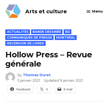
Skip
to
Arts et culture
Menu
content
POSTED
ACTUALITÉS
BANDE DESSINÉE
BD
IN
COMMUNIQUÉS DE PRESSE
MONTRÉAL
RECENSION DE LIVRES
Hollow Press – Revue
générale
by
Thomas Duret
5 janvier 2021
Updated
9 janvier 2021
Facebook
X
E-mail