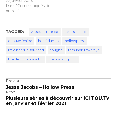
22 janvier 2026
Dans "Communiqués de
presse"
TAGGED:
Artsetculture.ca
assassin child
daisuke ichiba
henri dumas
hollowpress
little henri in sourland
spugna
tetsunori tawaraya
the life of namazuko
the rust kingdom
Navigation
Previous
Jesse Jacobs – Hollow Press
de
Next
l’article
Plusieurs séries à découvrir sur ICI TOU.TV
en janvier et février 2021