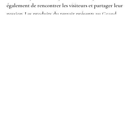
également de rencontrer les visiteurs et partager leur
passion. Les produits du terroir présents au
Grand
Marché de Québec
et les magnifiques créations de
Carac’terre vont si bien ensemble !
DES CÉRAMISTES DE
TALENT
La trentaine de
céramistes présentés à
Carac’terre ont chacun
leur technique et leur
style. Du choix d’argile à
la cuisson, en passant par
les techniques utilisées,
chaque céramiste a sa
propre identité. Qu’elles