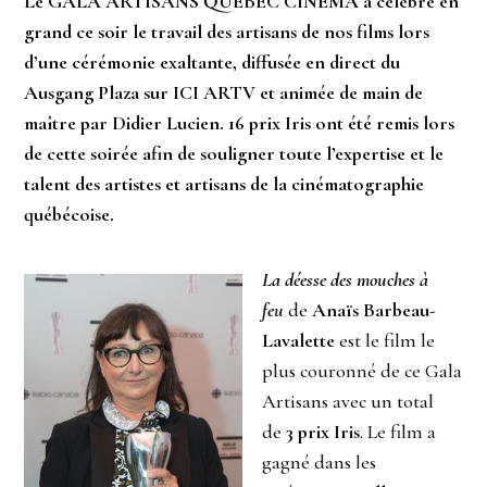
Le GALA ARTISANS QUÉBEC CINÉMA a célébré en
grand ce soir le travail des artisans de nos films lors
d’une cérémonie exaltante, diffusée en direct du
Ausgang Plaza sur ICI ARTV et animée de main de
maître par Didier Lucien. 16 prix Iris ont été remis lors
de cette soirée afin de souligner toute l’expertise et le
talent des artistes et artisans de la cinématographie
québécoise.
La déesse des mouches à
feu
de
Anaïs Barbeau-
Lavalette
est le film le
plus couronné de ce Gala
Artisans avec un total
de
3 prix Iris
. Le film a
gagné dans les