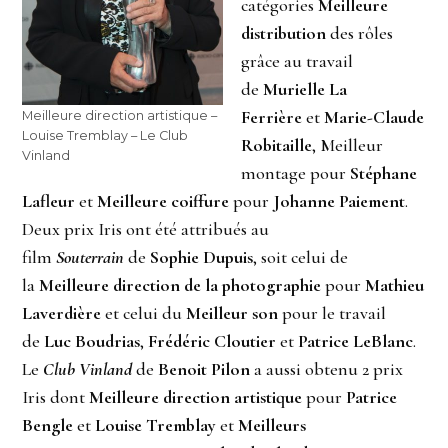
catégories
Meilleure
distribution
des rôles
grâce au travail
de
Murielle La
Ferrière
et
Marie-Claude
Meilleure direction artistique –
Louise Tremblay – Le Club
Robitaille
, Meilleur
Vinland
montage pour
Stéphane
Lafleur
et
Meilleure coiffure
pour
Johanne Paiement
.
Deux prix Iris ont été attribués au
film
Souterrain
de
Sophie Dupuis
, soit celui de
la
Meilleure direction de la photographie
pour
Mathieu
Laverdière
et celui du
Meilleur son
pour le travail
de
Luc Boudrias
,
Frédéric Cloutier
et
Patrice LeBlanc
.
Le
Club Vinland
de
Benoit Pilon
a aussi obtenu 2 prix
Iris dont
Meilleure direction artistique
pour
Patrice
Bengle
et
Louise Tremblay
et
Meilleurs