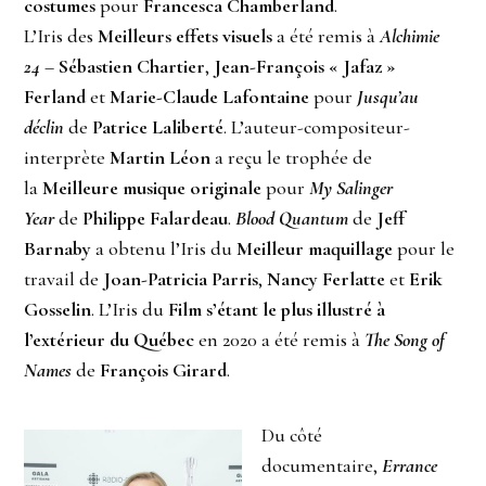
costumes
pour
Francesca Chamberland
.
L’Iris des
Meilleurs effets visuels
a été remis à
Alchimie
24
–
Sébastien Chartier
,
Jean-François « Jafaz »
Ferland
et
Marie-Claude Lafontaine
pour
Jusqu’au
déclin
de
Patrice Laliberté
. L’auteur-compositeur-
interprète
Martin Léon
a reçu le trophée de
la
Meilleure musique originale
pour
My Salinger
Year
de
Philippe Falardeau
.
Blood Quantum
de
Jeff
Barnaby
a obtenu l’Iris du
Meilleur maquillage
pour le
travail de
Joan-Patricia Parris
,
Nancy Ferlatte
et
Erik
Gosselin
. L’Iris du
Film s’étant le plus illustré à
l’extérieur du Québec
en 2020 a été remis à
The Song of
Names
de
François Girard
.
Du côté
documentaire,
Errance