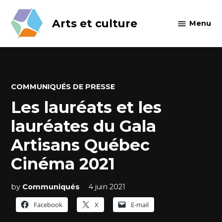
Skip
to
Arts et culture
Menu
content
POSTED
COMMUNIQUÉS DE PRESSE
IN
Les lauréats et les
lauréates du Gala
Artisans Québec
Cinéma 2021
by
Communiqués
4 juin 2021
Facebook
X
E-mail