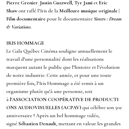
Pierre Grenier
.
Justin Guzzwell
,
Tyr Jami
et
Eric
Shaw
ont raflé l’Iris de la
Meilleure musique originale |
Film documentaire
pour le documentaire
Sisters : Dream
& Variations
.
IRIS HOMMAGE
Le Gala Québec Cinéma souligne annuellement le
travail d’une personnalité dont les réalisations
marquent autant le public que l’histoire et l’évolution
de notre industrie. Cette année, et pour une toute
première fois, l’Iris Hommage a été remis à un
organisme plutôt qu’à une personne, soit
à
l’ASSOCIATION COOPÉRATIVE DE PRODUCTI
ONS AUDIOVISUELLES (ACPAV)
qui célèbre son 50e
anniversaire ! Après un bel hommage vidéo,
signé
Sébastien Denault
, mettant en valeur les grandes