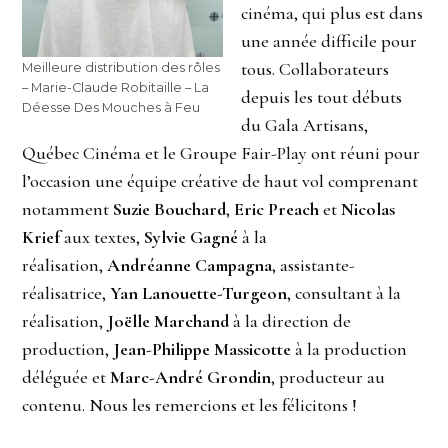
cinéma, qui plus est dans
une année difficile pour
tous. Collaborateurs
Meilleure distribution des rôles
– Marie-Claude Robitaille – La
depuis les tout débuts
Déesse Des Mouches à Feu
du Gala Artisans,
Québec Cinéma et le Groupe Fair-Play ont réuni pour
l’occasion une équipe créative de haut vol comprenant
notamment
Suzie Bouchard
,
Eric Preach
et
Nicolas
Krief
aux textes,
Sylvie Gagné
à la
réalisation,
Andréanne Campagna
, assistante-
réalisatrice,
Yan Lanouette-Turgeon
, consultant à la
réalisation,
Joëlle Marchand
à la direction de
production,
Jean-Philippe Massicotte
à la production
déléguée et
Marc-André Grondin
, producteur au
contenu. Nous les remercions et les félicitons !