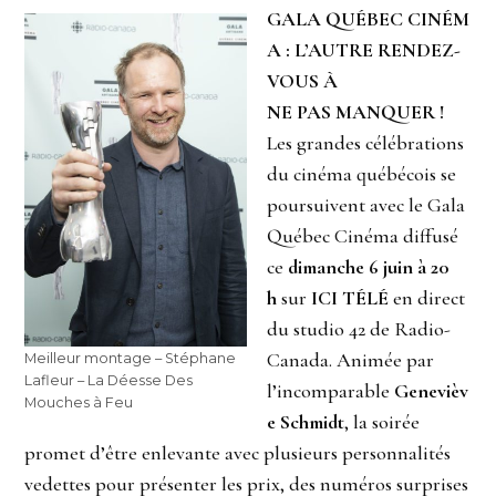
GALA QUÉBEC CINÉM
A : L’AUTRE RENDEZ-
VOUS À
NE PAS MANQUER !
Les grandes célébrations
du cinéma québécois se
poursuivent avec le Gala
Québec Cinéma diffusé
ce
dimanche 6 juin à 20
h
sur
ICI TÉLÉ
en direct
du studio 42 de Radio-
Canada. Animée par
Meilleur montage – Stéphane
Lafleur – La Déesse Des
l’incomparable
Genevièv
Mouches à Feu
e Schmidt
, la soirée
promet d’être enlevante avec plusieurs personnalités
vedettes pour présenter les prix, des numéros surprises