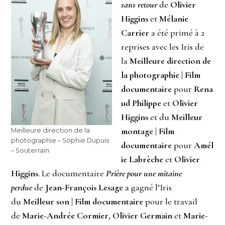
sans retour
de
Olivier
Higgins
et
Mélanie
Carrier
a été primé à 2
reprises avec les Iris de
la
Meilleure direction de
la photographie | Film
documentaire
pour
Rena
ud Philippe
et
Olivier
Higgins
et du
Meilleur
montage | Film
Meilleure direction de la
photographie – Sophie Dupuis
documentaire
pour
Amél
– Souterrain
ie Labrèche
et
Olivier
Higgins
. Le documentaire
Prière pour une mitaine
perdue
de
Jean-François Lesage
a gagné l’Iris
du
Meilleur son | Film documentaire
pour le travail
de
Marie-Andrée Cormier
,
Olivier Germain
et
Marie-