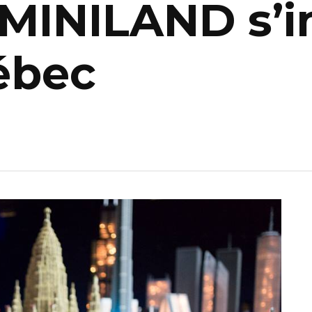
INILAND s’in
ébec