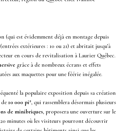
ition (qui est évidemment déjà en montage depuis
(entrées extérieures : 10 ou 21) et abritait jusqu’à
cteur en cours de revitalisation à Laurier Québec.
ersive
grâce à de nombreux écrans et effets
utées aux maquettes pour une féérie inégalée.
fréquenté la populaire exposition depuis sa création
2
e de
10 000 pi
, qui rassemblera désormais plusieurs
ons de minibriques
, proposera une ouverture sur le
0 minutes où les visiteurs pourront découvrir
istoire de certains bâtiments ainsi que les