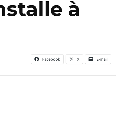
stalle à
Facebook
X
E-mail