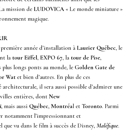
. La mission de
LUDOVICA
« Le monde miniature »
vironnement magique.
RIR
e première année d’installation à
Laurier Québec
, le
nt la
tour Eiffel
,
EXPO 67
, la
tour de Pise
,
es plus longs ponts au monde, le
Golden Gate de
or Wat
et bien d’autres. En plus de ces
 architecturale, il sera aussi possible d’admirer une
illes entières, dont
New
ï
, mais aussi
Québec
,
Montréa
l et
Toronto
. Parmi
ler notamment l’impressionnant et
tel que vu dans le film à succès de Disney,
Maléfique
.