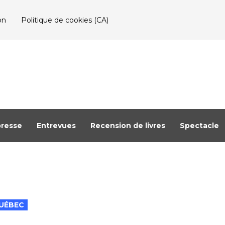
on
Politique de cookies (CA)
resse
Entrevues
Recension de livres
Spectacle
UÉBEC