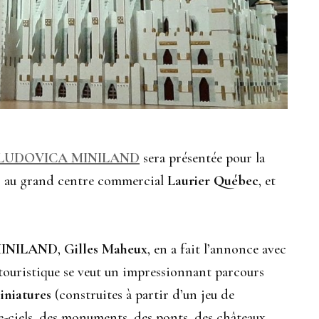
LUDOVICA MINILAND
sera présentée pour la
s, au grand centre commercial
Laurier Québec
, et
INILAND
,
Gilles Maheux
, en a fait l’annonce avec
t touristique se veut un impressionnant parcours
iniatures
(construites à partir d’un jeu de
e-ciels, des monuments, des ponts, des châteaux,