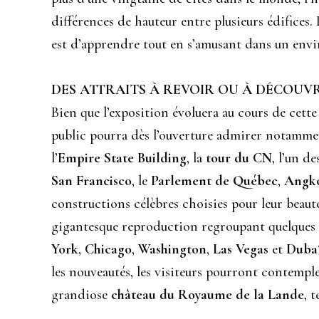
différences de hauteur entre plusieurs édifices
est d’apprendre tout en s’amusant dans un en
DES ATTRAITS À REVOIR OU À DÉCOUV
Bien que l’exposition évoluera au cours de cett
public pourra dès l’ouverture admirer notamme
l’
Empire State Building
, la
tour du CN
, l’un d
San Francisco
, le
Parlement de Québec
,
Angk
constructions célèbres choisies pour leur beauté
gigantesque reproduction regroupant quelques v
York
,
Chicago
,
Washington
,
Las Vegas
et
Duba
les nouveautés, les visiteurs pourront contemp
grandiose
château du Royaume de la Lande
, 