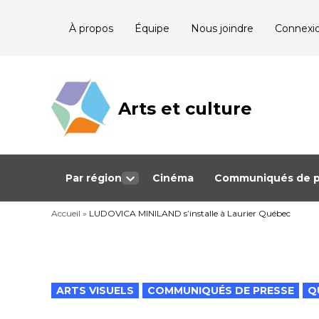
Skip
À propos
Équipe
Nous joindre
Connexi
to
content
Arts et culture
Journalisme
bénévole qui
couvre les
événements
culturels au
Québec
Par région
Cinéma
Communiqués de p
Open
dropdown
Accueil
»
LUDOVICA MINILAND s’installe à Laurier Québec
menu
POSTED
ARTS VISUELS
COMMUNIQUÉS DE PRESSE
Q
IN