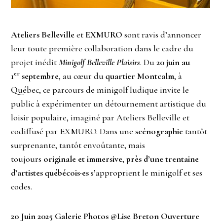
Ateliers Belleville
et
EXMURO
sont ravis d’annoncer
leur toute première collaboration dans le cadre du
projet inédit
Minigolf Belleville Plaisirs
. Du
20 juin au
er
1
septembre
, au cœur du
quartier Montcalm
, à
Québec, ce parcours de minigolf ludique invite le
public à expérimenter un détournement artistique du
loisir populaire, imaginé par Ateliers Belleville et
codiffusé par EXMURO. Dans une
scénographie
tantôt
surprenante, tantôt envoûtante, mais
toujours
originale et immersive
,
près d’une trentaine
d’artistes québécois·es
s’approprient le minigolf et ses
codes.
20 Juin 2025 Galerie Photos @Lise Breton Ouverture