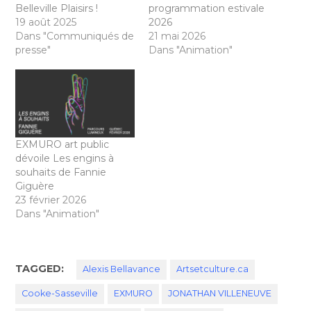
Belleville Plaisirs !
programmation estivale
19 août 2025
2026
Dans "Communiqués de
21 mai 2026
presse"
Dans "Animation"
EXMURO art public
dévoile Les engins à
souhaits de Fannie
Giguère
23 février 2026
Dans "Animation"
TAGGED:
Alexis Bellavance
Artsetculture.ca
Cooke-Sasseville
EXMURO
JONATHAN VILLENEUVE