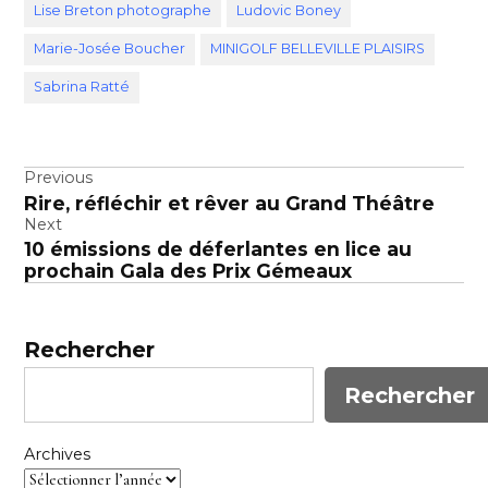
Lise Breton photographe
Ludovic Boney
Marie-Josée Boucher
MINIGOLF BELLEVILLE PLAISIRS
Sabrina Ratté
Navigation
Previous
Rire, réfléchir et rêver au Grand Théâtre
de
Next
l’article
10 émissions de déferlantes en lice au
prochain Gala des Prix Gémeaux
Rechercher
Rechercher
Archives