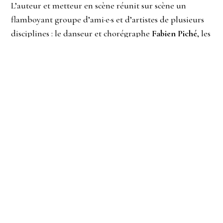
L’auteur et metteur en scène réunit sur scène un
flamboyant groupe d’ami·e·s et d’artistes de plusieurs
disciplines : le danseur et chorégraphe
Fabien Piché
, les
musicien·ne·s
Jorie Pedneault
(Narcisse),
Vincent
Roy
et
Sarah Villeneuve-Desjardins
ainsi que les
interprètes
Ariel Charest
,
Laurence Gagné-
Frégeau
,
Lucie M. Constantineau
et
Zoé Tremblay-
Bianco
. Ce groupe d’acolytes s’applique à révéler le
bagage culturel et sociologique de nos préjugés et de
nos paradoxes. Par le biais de l’autofiction, de la
performance, de la musique et de la vidéo en direct,
chaque membre se livre à une autopsie identitaire et
tente de s’indéfinir, pour s’espérer plus flou·e·s.
Pisser
debout sans lever sa jupe
propose une soirée des plus
émancipatrices, un bal décontracté, une véritable
invitation à la vibration.