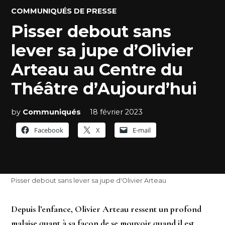
POSTED
COMMUNIQUÉS DE PRESSE
IN
Pisser debout sans
lever sa jupe d’Olivier
Arteau au Centre du
Théâtre d’Aujourd’hui
by
Communiqués
18 février 2023
Facebook
X
E-mail
Pisser debout sans lever sa jupe d'Olivier Arteau
Depuis l’enfance, Olivier Arteau ressent un profond
malaise quant à sa façon de se mouvoir quand il est