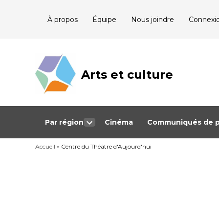
Skip
À propos
Équipe
Nous joindre
Connexi
to
content
Arts et culture
Journalisme
bénévole qui
couvre les
événements
culturels au
Québec
Par région
Cinéma
Communiqués de p
Open
dropdown
Accueil
»
Centre du Théâtre d'Aujourd'hui
menu