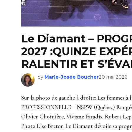
Le Diamant – PRO
2027 :QUINZE EXP
RALENTIR ET S’ÉV
by
Marie-Josée Boucher
20 mai 2026
Sur la photo de gauche à droite: Les femmes 
PROFESSIONNELLE – NSPW (Québec) Rangée du
Olivier Choinière, Viviane Paradis, Robert Lepa
Photo Lise Breton Le Diamant dévoile sa prog