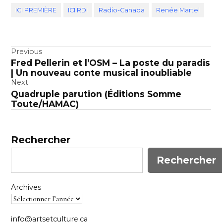
ICI PREMIÈRE
ICI RDI
Radio-Canada
Renée Martel
Navigation
Previous
Fred Pellerin et l’OSM – La poste du paradis
de
| Un nouveau conte musical inoubliable
l’article
Next
Quadruple parution (Éditions Somme
Toute/HAMAC)
Rechercher
Rechercher
Archives
info@artsetculture.ca