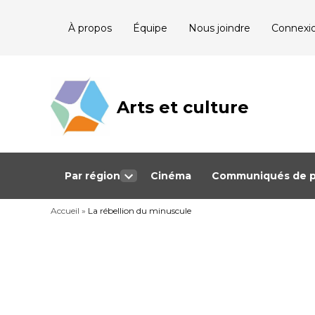
Skip
À propos
Équipe
Nous joindre
Connexi
to
content
Arts et culture
Journalisme
bénévole qui
couvre les
événements
culturels au
Québec
Par région
Cinéma
Communiqués de p
Open
dropdown
Accueil
»
La rébellion du minuscule
menu