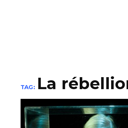
La rébelli
TAG: