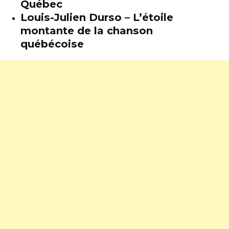
Québec
Louis-Julien Durso – L’étoile
montante de la chanson
québécoise