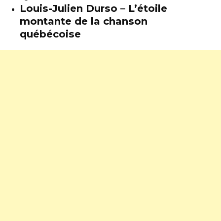
Louis-Julien Durso – L’étoile
montante de la chanson
québécoise