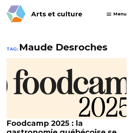
Skip
to
Arts et culture
Menu
content
Maude Desroches
TAG:
Foodcamp 2025 : la
gastronomie québécoise se