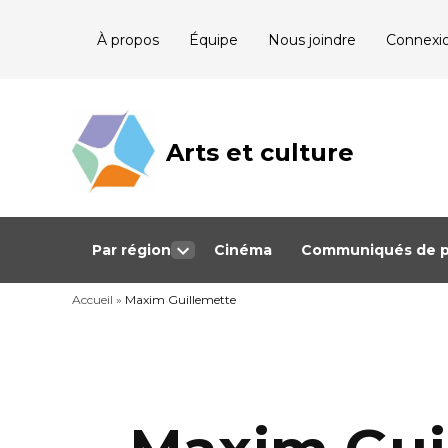
Skip
À propos
Équipe
Nous joindre
Connexi
to
content
Arts et culture
Journalisme
bénévole qui
couvre les
événements
culturels au
Québec
Par région
Cinéma
Communiqués de p
Open
dropdown
Accueil
»
Maxim Guillemette
menu