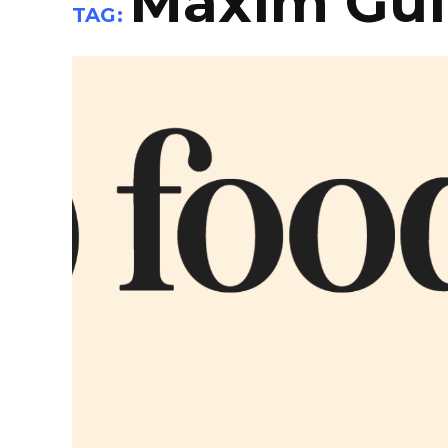
Maxim Gui
TAG: