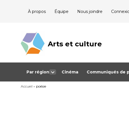
Skip
À propos
Équipe
Nous joindre
Connexi
to
content
Arts et culture
Journalisme
bénévole qui
couvre les
événements
culturels au
Québec
Par région
Cinéma
Communiqués de p
Open
dropdown
Accueil
»
poésie
menu