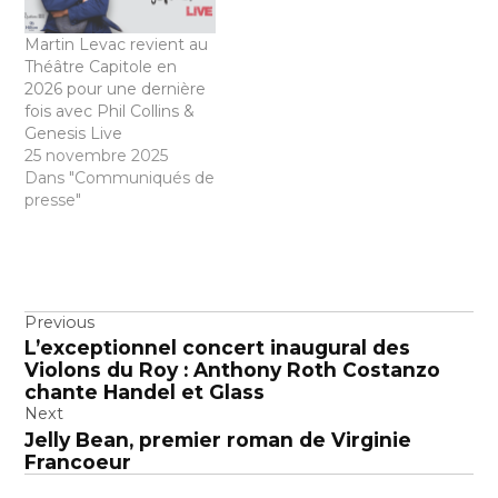
Martin Levac revient au
Théâtre Capitole en
2026 pour une dernière
fois avec Phil Collins &
Genesis Live
25 novembre 2025
Dans "Communiqués de
presse"
Navigation
Previous
L’exceptionnel concert inaugural des
de
Violons du Roy : Anthony Roth Costanzo
l’article
chante Handel et Glass
Next
Jelly Bean, premier roman de Virginie
Francoeur