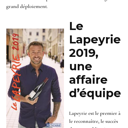
grand déploiement.
Le
Lapeyrie
2019,
une
affaire
d’équipe
Lapeyrie est le premier à
le reconnaître, le succès