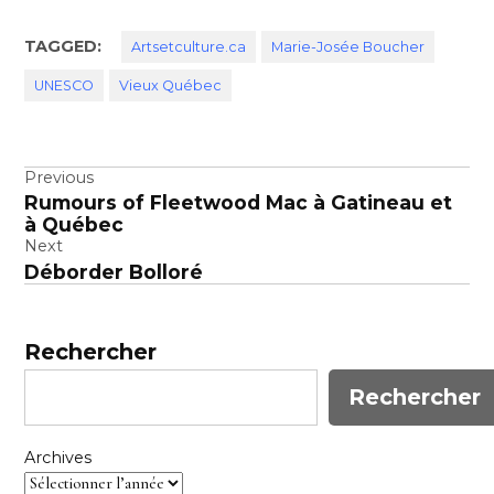
TAGGED:
Artsetculture.ca
Marie-Josée Boucher
UNESCO
Vieux Québec
Navigation
Previous
Rumours of Fleetwood Mac à Gatineau et
de
à Québec
l’article
Next
Déborder Bolloré
Rechercher
Rechercher
Archives