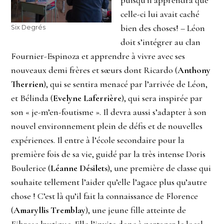
celle-ci lui avait caché
bien des choses! – Léon
Six Degrés
doit s’intégrer au clan
Fournier-Espinoza et apprendre à vivre avec ses
nouveaux demi frères et sœurs dont Ricardo (
Anthony
Therrien
), qui se sentira menacé par l’arrivée de Léon,
et Bélinda (
Evelyne Laferrière
), qui sera inspirée par
son « je-m’en-foutisme ». Il devra aussi s’adapter à son
nouvel environnement plein de défis et de nouvelles
expériences. Il entre à l’école secondaire pour la
première fois de sa vie, guidé par la très intense Doris
Boulerice (
Léanne Désilets
), une première de classe qui
souhaite tellement l’aider qu’elle l’agace plus qu’autre
chose ! C’est là qu’il fait la connaissance de Florence
(
Amaryllis Tremblay
), une jeune fille atteinte de
Fibrose kystique. Elle l’invite donc à partager le local