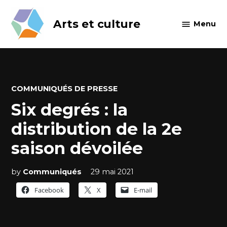
Skip
to
Arts et culture
Menu
content
POSTED
COMMUNIQUÉS DE PRESSE
IN
Six degrés : la
distribution de la 2e
saison dévoilée
by
Communiqués
29 mai 2021
Facebook
X
E-mail