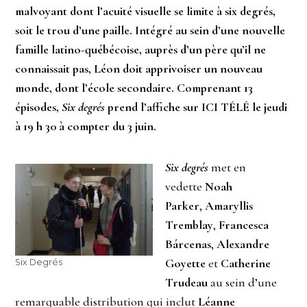
malvoyant dont l’acuité visuelle se limite à six degrés,
soit le trou d’une paille. Intégré au sein d’une nouvelle
famille latino-québécoise, auprès d’un père qu’il ne
connaissait pas, Léon doit apprivoiser un nouveau
monde, dont l’école secondaire. Comprenant 13
épisodes,
Six degrés
prend l’affiche sur ICI TÉLÉ le jeudi
à 19 h 30 à compter du 3 juin.
Six degrés
met en
vedette
Noah
Parker
,
Amaryllis
Tremblay
,
Francesca
Bárcenas
,
Alexandre
Goyette
et
Catherine
Six Degrés
Trudeau
au sein d’une
remarquable distribution qui inclut
Léanne