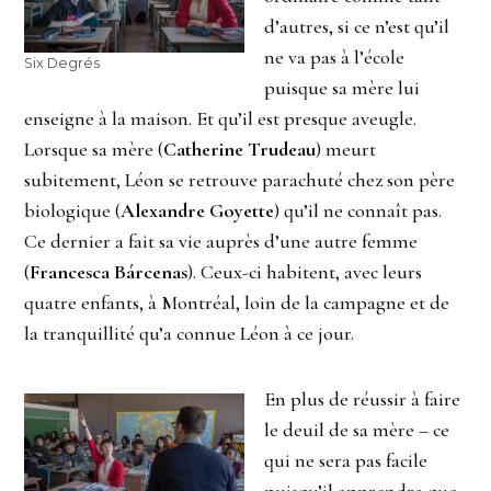
d’autres, si ce n’est qu’il
ne va pas à l’école
Six Degrés
puisque sa mère lui
enseigne à la maison. Et qu’il est presque aveugle.
Lorsque sa mère (
Catherine Trudeau
) meurt
subitement, Léon se retrouve parachuté chez son père
biologique (
Alexandre Goyette
) qu’il ne connaît pas.
Ce dernier a fait sa vie auprès d’une autre femme
(
Francesca Bárcenas
). Ceux-ci habitent, avec leurs
quatre enfants, à Montréal, loin de la campagne et de
la tranquillité qu’a connue Léon à ce jour.
En plus de réussir à faire
le deuil de sa mère – ce
qui ne sera pas facile
puisqu’il apprendra que