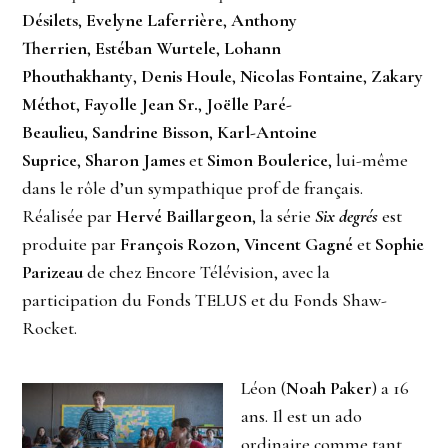
Désilets
,
Evelyne Laferrière
,
Anthony
Therrien
,
Estéban Wurtele
,
Lohann
Phouthakhanty
,
Denis Houle
,
Nicolas Fontaine
,
Zakary
Méthot
,
Fayolle Jean Sr.
,
Joëlle Paré-
Beaulieu
,
Sandrine Bisson
,
Karl-Antoine
Suprice
,
Sharon James
et
Simon Boulerice
, lui-même
dans le rôle d’un sympathique prof de français.
Réalisée par
Hervé Baillargeon
, la série
Six degrés
est
produite par
François Rozon
,
Vincent Gagné
et
Sophie
Parizeau
de chez Encore Télévision, avec la
participation du Fonds TELUS et du Fonds Shaw-
Rocket.
Léon (
Noah Paker
) a 16
ans. Il est un ado
ordinaire comme tant